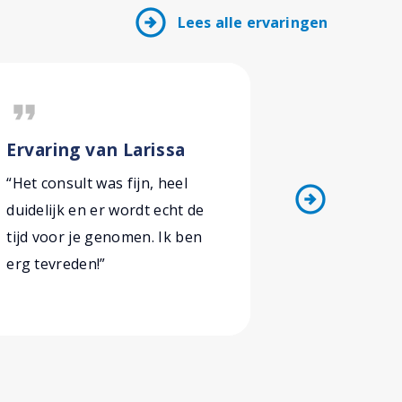
arrow_circle_right
Lees alle ervaringen
format_quote
format_quote
Ervaring van Larissa
Ervaring
“Het consult was fijn, heel
“Ik ben hee
arrow_circle_right
duidelijk en er wordt echt de
mijn steun
tijd voor je genomen. Ik ben
de behande
erg tevreden!”
Podozorg Y
aanraden.”