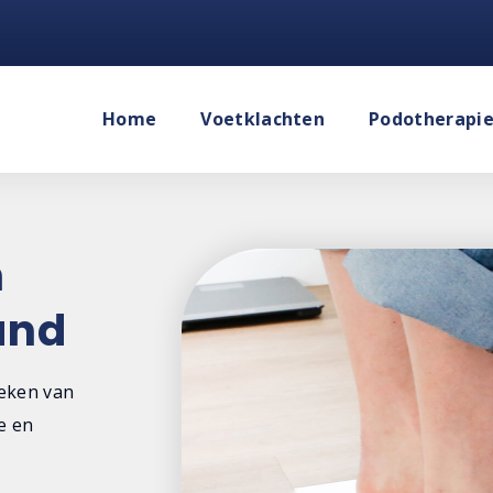
Home
Voetklachten
Podotherapi
n
and
oeken van
e en