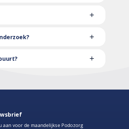
onderzoek?
 buurt?
wsbrief
u aan voor de maandelijkse Podozorg