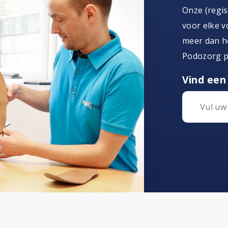
Onze (regi
voor elke v
meer dan ho
Podozorg po
Vind een 