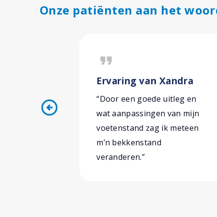
Onze patiënten aan het woor
format_quote
Ervaring van Xandra
“Door een goede uitleg en
arrow_circle_left
wat aanpassingen van mijn
voetenstand zag ik meteen
m’n bekkenstand
veranderen.”