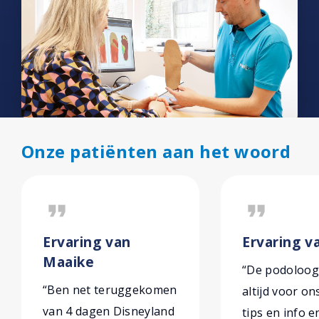
Onze patiënten aan het woord
format_quote
format_quote
Ervaring van
Ervaring v
Maaike
“De podoloog
“Ben net teruggekomen
altijd voor on
van 4 dagen Disneyland
tips en info e