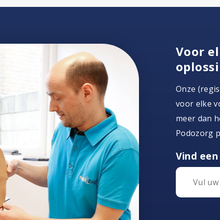
Voor el
oploss
Onze (regi
voor elke v
meer dan ho
Podozorg po
Vind een 