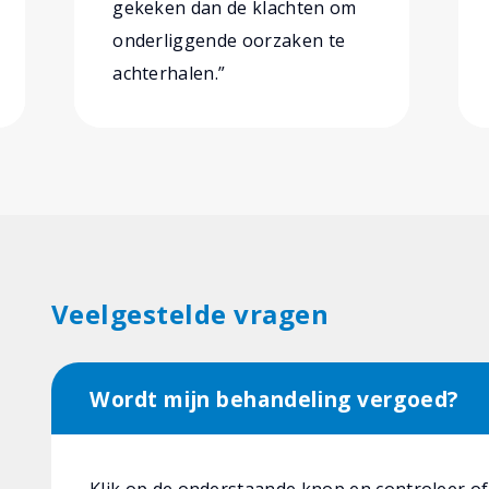
gekeken dan de klachten om
onderliggende oorzaken te
achterhalen.”
Veelgestelde vragen
Wordt mijn behandeling vergoed?
Klik op de onderstaande knop en controleer o