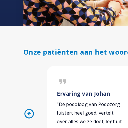
Onze patiënten aan het woor
format_quote
Ervaring van Johan
“De podoloog van Podozorg
arrow_circle_left
luistert heel goed, vertelt
over alles we ze doet, legt uit