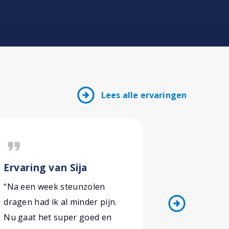
arrow_circle_right
Lees alle ervaringen
format_quote
format_quote
Ervaring van Sija
Ervaring 
Werner
“Na een week steunzolen
arrow_circle_right
“Ik kom al 
dragen had ik al minder pijn.
Amsterdam 
Nu gaat het super goed en