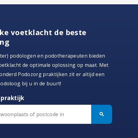
ke voetklacht de beste
ing
ster) podologen en podotherapeuten bieden
oetklacht de optimale oplossing op maat. Met
nderd Podozorg praktijken zit er altijd een
doloog bij u in de buurt!
praktijk
search