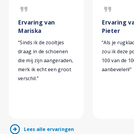
format_quote
format_quote
Ervaring van
Ervaring v
Mariska
Pieter
“Sinds ik de zooltjes
“Als je rugkl
draag in de schoenen
zou ik deze 
die mij zijn aangeraden,
100 van de 10
merk ik echt een groot
aanbevelen!”
verschil.”
arrow_circle_right
Lees alle ervaringen