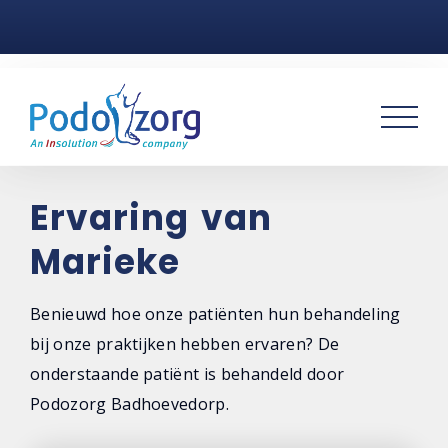
Home
Voetklachten
Podotherapie
Praktijken
Ervaring van
Marieke
Over ons
Contact
Benieuwd hoe onze patiënten hun behandeling
bij onze praktijken hebben ervaren? De
onderstaande patiënt is behandeld door
Podozorg Badhoevedorp.