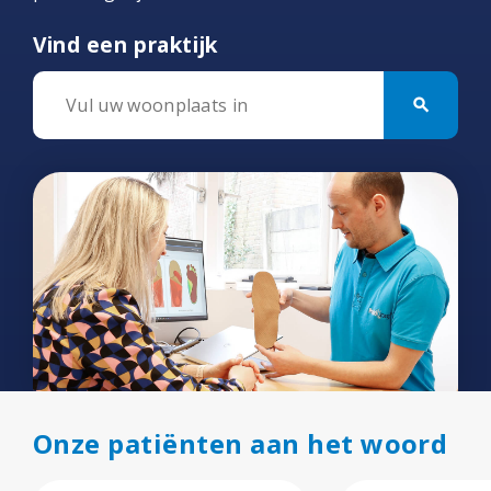
Vind een praktijk
search
Onze patiënten aan het woord