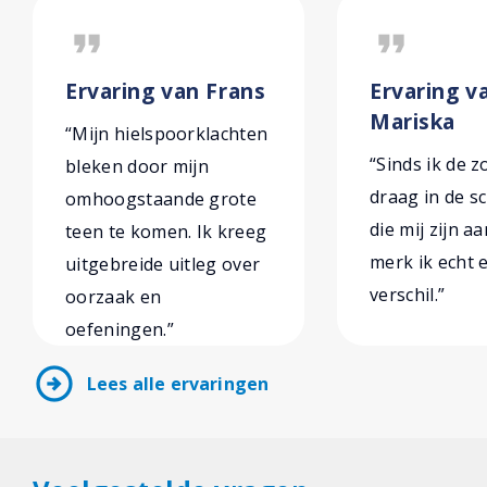
format_quote
format_quote
Ervaring van Frans
Ervaring v
Mariska
“Mijn hielspoorklachten
“Sinds ik de z
bleken door mijn
draag in de 
omhoogstaande grote
die mij zijn a
teen te komen. Ik kreeg
merk ik echt 
uitgebreide uitleg over
verschil.”
oorzaak en
oefeningen.”
arrow_circle_right
Lees alle ervaringen