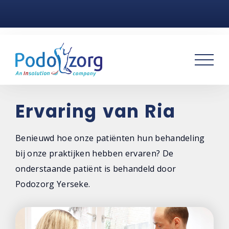
Home
Voetklachten
Podotherapie
Praktijken
Ervaring van Ria
Over ons
Benieuwd hoe onze patiënten hun behandeling
bij onze praktijken hebben ervaren? De
Contact
onderstaande patiënt is behandeld door
Podozorg Yerseke.