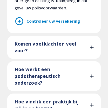
of er geen dekking is. Raadpleeg in dat
geval uw polisvoorwaarden.
arrow_circle_right
Controleer uw verzekering
Komen voetklachten veel
voor?
Hoe werkt een
podotherapeutisch
onderzoek?
Hoe vind ik een praktijk bij