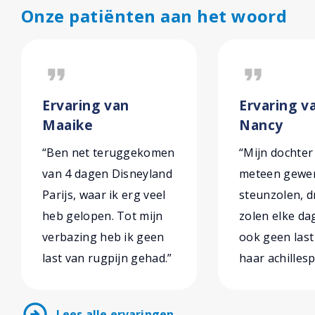
Onze patiënten aan het woord
format_quote
format_quote
Ervaring van
Ervaring v
Maaike
Nancy
“Ben net teruggekomen
“Mijn dochter
van 4 dagen Disneyland
meteen gewe
Parijs, waar ik erg veel
steunzolen, d
heb gelopen. Tot mijn
zolen elke da
verbazing heb ik geen
ook geen las
last van rugpijn gehad.”
haar achillesp
arrow_circle_right
Lees alle ervaringen