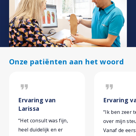
Onze patiënten aan het woord
format_quote
format_quote
Ervaring van
Ervaring v
Larissa
“Ik ben zeer 
“Het consult was fijn,
over mijn ste
heel duidelijk en er
Vanaf de eers