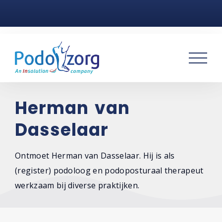
Home
Voetklachten
Podotherapie
Praktijken
Herman van
Dasselaar
Over ons
Contact
Ontmoet Herman van Dasselaar. Hij is als
(register) podoloog en podoposturaal therapeut
werkzaam bij diverse praktijken.