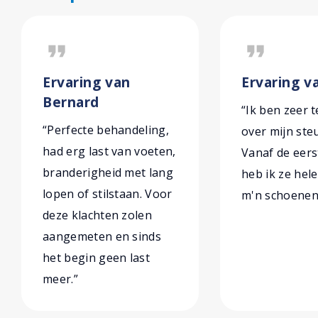
format_quote
format_quote
Ervaring van
Ervaring v
Bernard
“Ik ben zeer 
“Perfecte behandeling,
over mijn ste
had erg last van voeten,
Vanaf de eers
branderigheid met lang
heb ik ze hel
lopen of stilstaan. Voor
m'n schoenen 
deze klachten zolen
aangemeten en sinds
het begin geen last
meer.”