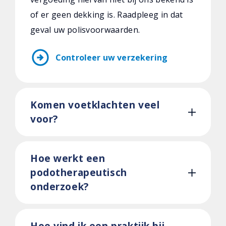
of er geen dekking is. Raadpleeg in dat
geval uw polisvoorwaarden.
arrow_circle_right
Controleer uw verzekering
Komen voetklachten veel
voor?
Hoe werkt een
podotherapeutisch
onderzoek?
Hoe vind ik een praktijk bij