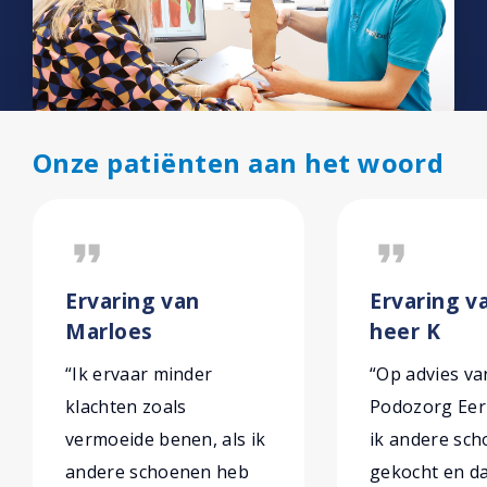
Onze patiënten aan het woord
format_quote
format_quote
Ervaring van
Ervaring v
Marloes
heer K
“Ik ervaar minder
“Op advies va
klachten zoals
Podozorg Eer
vermoeide benen, als ik
ik andere sc
andere schoenen heb
gekocht en da