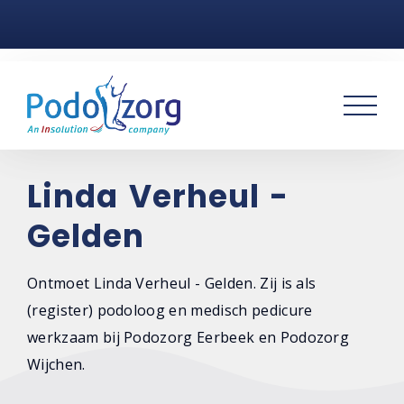
Home
Voetklachten
Podotherapie
Praktijken
Linda Verheul -
Gelden
Over ons
Contact
Ontmoet Linda Verheul - Gelden. Zij is als
(register) podoloog en medisch pedicure
werkzaam bij Podozorg Eerbeek en Podozorg
Wijchen.