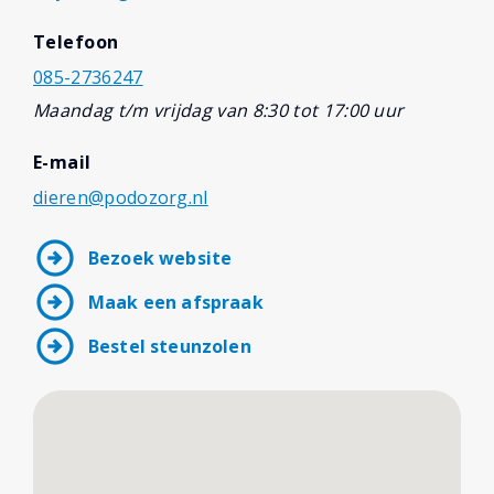
Telefoon
085-2736247
Maandag t/m vrijdag van 8:30 tot 17:00 uur
E-mail
dieren@podozorg.nl
arrow_circle_right
Bezoek website
arrow_circle_right
Maak een afspraak
arrow_circle_right
Bestel steunzolen