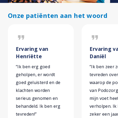
Onze patiënten aan het woord
format_quote
format_quote
Ervaring van
Ervaring v
Henriëtte
Daniël
“Ik ben erg goed
“Ik ben zeer 
geholpen, er wordt
tevreden over
goed geluisterd en de
waarop de po
klachten worden
van Podozorg 
serieus genomen en
mijn voet hee
behandeld. Ik ben erg
verholpen. Ik 
tevreden!”
zeker een jaa