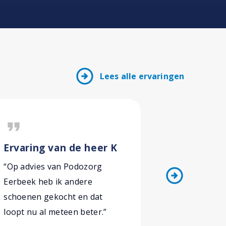
arrow_circle_right
Lees alle ervaringen
format_quote
format_quote
Ervaring van de heer K
Ervaring
“Op advies van Podozorg
“Een lastig
arrow_circle_right
Eerbeek heb ik andere
waar de po
schoenen gekocht en dat
aandacht a
loopt nu al meteen beter.”
tot het dui