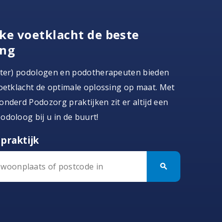
ke voetklacht de beste
ing
ster) podologen en podotherapeuten bieden
oetklacht de optimale oplossing op maat. Met
nderd Podozorg praktijken zit er altijd een
doloog bij u in de buurt!
praktijk
search