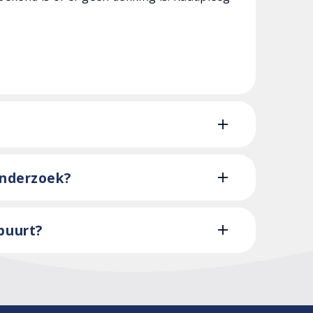
onderzoek?
 buurt?