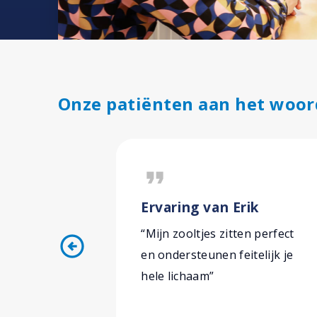
Onze patiënten aan het woor
format_quote
Ervaring van Erik
“Mijn zooltjes zitten perfect
arrow_circle_left
en ondersteunen feitelijk je
hele lichaam”