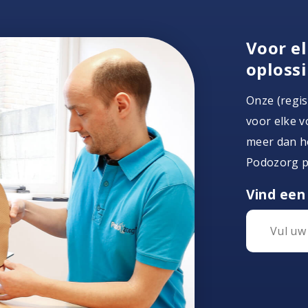
Voor el
oploss
Onze (regi
voor elke v
meer dan ho
Podozorg po
Vind een 