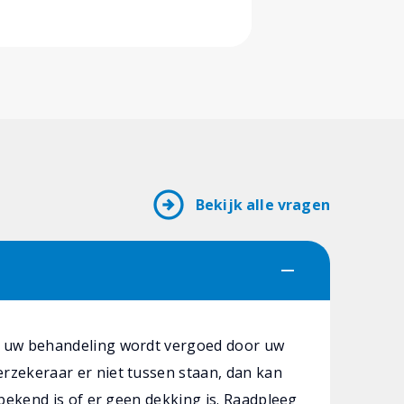
precies las
arrow_circle_right
Bekijk alle vragen
f uw behandeling wordt vergoed door uw
rzekeraar er niet tussen staan, dan kan
 bekend is of er geen dekking is. Raadpleeg