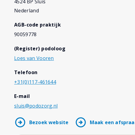
4524 BP Sluis
Nederland
AGB-code praktijk
90059778
(Register) podoloog
Loes van Vooren
Telefoon
+31(0)117-461644
E-mail
sluis@podozorg.nl
arrow_circle_right
arrow_circle_right
Bezoek website
Maak een afspraa