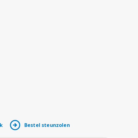
arrow_circle_right
k
Bestel steunzolen