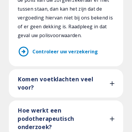
de polis van uw zorgverzekeraar er niet
tussen staan, dan kan het zijn dat de
vergoeding hiervan niet bij ons bekend is
of er geen dekking is. Raadpleeg in dat
geval uw polisvoorwaarden.
arrow_circle_right
Controleer uw verzekering
Komen voetklachten veel
voor?
Hoe werkt een
podotherapeutisch
onderzoek?