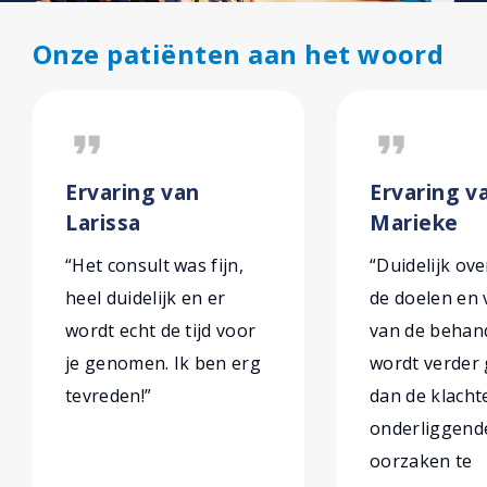
Onze patiënten aan het woord
format_quote
format_quote
Ervaring van
Ervaring v
Larissa
Marieke
“Het consult was fijn,
“Duidelijk ove
heel duidelijk en er
de doelen en
wordt echt de tijd voor
van de behand
je genomen. Ik ben erg
wordt verder
tevreden!”
dan de klach
onderliggend
oorzaken te