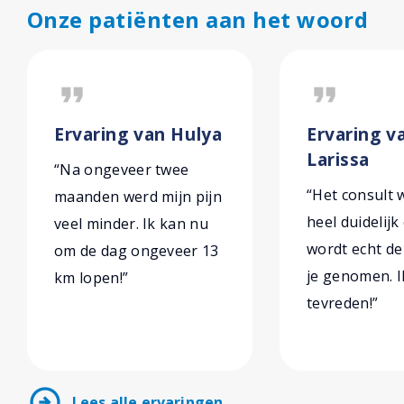
Onze patiënten aan het woord
format_quote
format_quote
Ervaring van Hulya
Ervaring v
Larissa
“Na ongeveer twee
“Het consult w
maanden werd mijn pijn
heel duidelijk
veel minder. Ik kan nu
wordt echt de 
om de dag ongeveer 13
je genomen. I
km lopen!”
tevreden!”
arrow_circle_right
Lees alle ervaringen