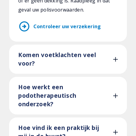
of er geen dekking is. Raadpleeg in dat
geval uw polisvoorwaarden.
arrow_circle_right
Controleer uw verzekering
Komen voetklachten veel
voor?
Hoe werkt een
podotherapeutisch
onderzoek?
Hoe vind ik een praktijk bij