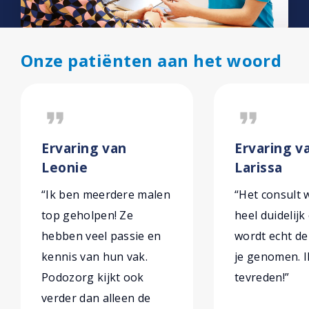
Onze patiënten aan het woord
format_quote
format_quote
Ervaring van
Ervaring v
Leonie
Larissa
“Ik ben meerdere malen
“Het consult w
top geholpen! Ze
heel duidelijk
hebben veel passie en
wordt echt de 
kennis van hun vak.
je genomen. I
Podozorg kijkt ook
tevreden!”
verder dan alleen de