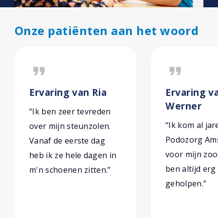
Onze patiënten aan het woord
format_quote
format_quote
Ervaring van Ria
Ervaring va
Werner
“Ik ben zeer tevreden
“Ik kom al jar
over mijn steunzolen.
Podozorg Am
Vanaf de eerste dag
voor mijn zoo
heb ik ze hele dagen in
ben altijd er
m'n schoenen zitten.”
geholpen.”