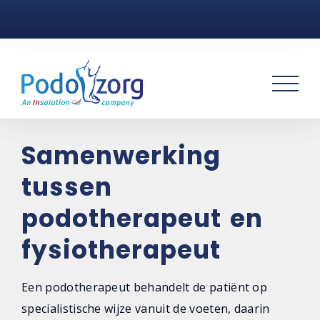
Home
Voetklachten
Podotherapie
Praktijken
Samenwerking
tussen
Over ons
podotherapeut en
Contact
fysiotherapeut
Een podotherapeut behandelt de patiënt op
specialistische wijze vanuit de voeten, daarin