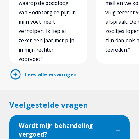
waarop de podoloog
mail en we k
van Podozorg de pijn in
vlug terecht 
mijn voet heeft
afspraak. De
verholpen. Ik liep al
zooltjes lopen
zeker een jaar met pijn
zijn dan ook 
in mijn rechter
tevreden.”
voorvoet!”
arrow_circle_right
Lees alle ervaringen
Veelgestelde vragen
Wordt mijn behandeling
vergoed?