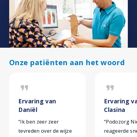
Onze patiënten aan het woord
format_quote
format_quote
Ervaring van
Ervaring v
Daniël
Clasina
“Ik ben zeer zeer
“Podozorg N
tevreden over de wijze
reageerde sne