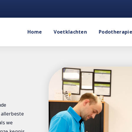
Home
Voetklachten
Podotherapi
mde
 allerbeste
als we
nze kennis.