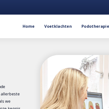
Home
Voetklachten
Podotherapi
mde
 allerbeste
als we
nze kennis.