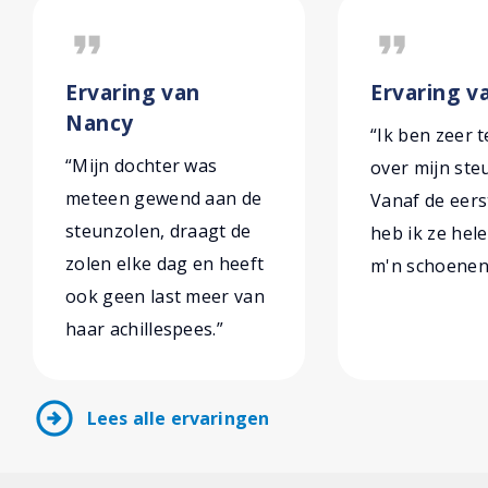
format_quote
format_quote
Ervaring van
Ervaring v
Nancy
“Ik ben zeer 
“Mijn dochter was
over mijn ste
meteen gewend aan de
Vanaf de eers
steunzolen, draagt de
heb ik ze hel
zolen elke dag en heeft
m'n schoenen 
ook geen last meer van
haar achillespees.”
arrow_circle_right
Lees alle ervaringen