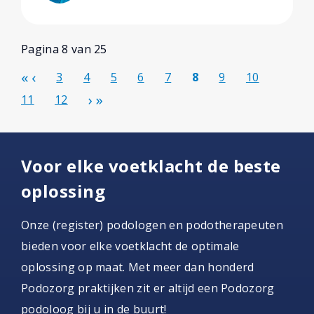
Pagina 8 van 25
3
4
5
6
7
8
9
10
11
12
Voor elke voetklacht de beste
oplossing
Onze (register) podologen en podotherapeuten
bieden voor elke voetklacht de optimale
oplossing op maat. Met meer dan honderd
Podozorg praktijken zit er altijd een Podozorg
podoloog bij u in de buurt!