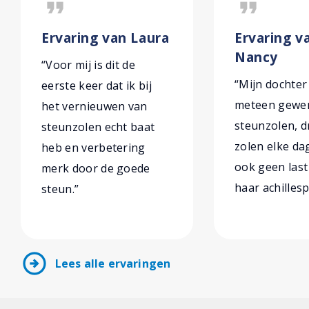
format_quote
format_quote
Ervaring van Laura
Ervaring v
Nancy
“Voor mij is dit de
“Mijn dochter
eerste keer dat ik bij
meteen gewe
het vernieuwen van
steunzolen, d
steunzolen echt baat
zolen elke da
heb en verbetering
ook geen las
merk door de goede
haar achillesp
steun.”
arrow_circle_right
Lees alle ervaringen