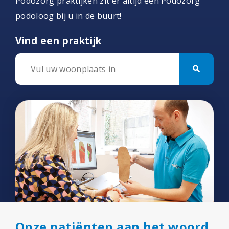
Podozorg praktijken zit er altijd een Podozorg
podoloog bij u in de buurt!
Vind een praktijk
search
Onze patiënten aan het woord