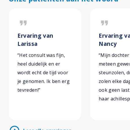
format_quote
format_quote
Ervaring van
Ervaring v
Larissa
Nancy
“Het consult was fijn,
“Mijn dochter
heel duidelijk en er
meteen gewe
wordt echt de tijd voor
steunzolen, d
je genomen. Ik ben erg
zolen elke da
tevreden!”
ook geen las
haar achillesp