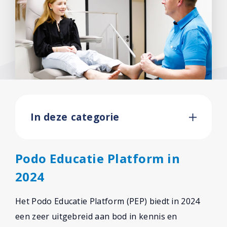
Aansluiten
Uitbesteden
Cursussen
Alle cursussen
Podozorg
In deze categorie
Foot & Ankle Dissection
Echografie
Podo Educatie Platform in
E-learning
2024
Praktische informatie
Het Podo Educatie Platform (PEP) biedt in 2024
Introductie
een zeer uitgebreid aan bod in kennis en