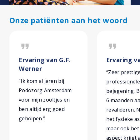
Onze patiënten aan het woord
format_quote
format_quote
Ervaring van G.F.
Ervaring v
Werner
“Zeer prettig
“Ik kom al jaren bij
professionel
Podozorg Amsterdam
bejegening. B
voor mijn zooltjes en
6 maanden aa
ben altijd erg goed
revalideren. N
geholpen.”
het fysieke as
maar ook het
aspect krijgt 