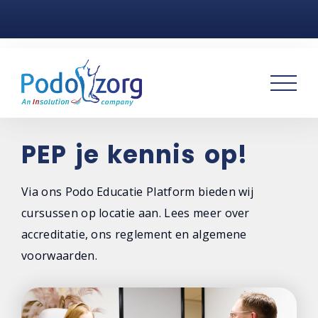
Home
Voetklachten
Podotherapie
Praktijken
PEP je kennis op!
Over ons
Via ons Podo Educatie Platform bieden wij
cursussen op locatie aan. Lees meer over
Voor patiënten
accreditatie, ons reglement en algemene
Over Podozorg Nederland
voorwaarden.
Voor zorgprofessionals