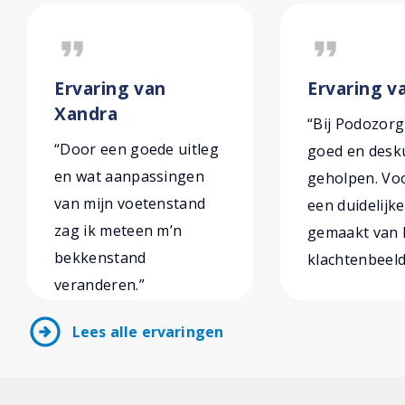
format_quote
format_quote
Ervaring van
Ervaring v
Xandra
“Bij Podozorg
“Door een goede uitleg
goed en desk
en wat aanpassingen
geholpen. Vo
van mijn voetenstand
een duidelijk
zag ik meteen m’n
gemaakt van 
bekkenstand
klachtenbeeld
veranderen.”
arrow_circle_right
Lees alle ervaringen