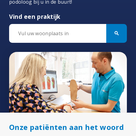
podoloog bij u in de buurt!
Vind een praktijk
search
Onze patiënten aan het woord